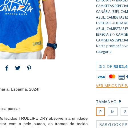
ESPECIAIS -> BRASÍL
CAMISETAS ESPECIAI
CANÁRIA (ESP), CAM
AZUL, CAMISETAS E
ESPECIAIS -> ILHA R
AZUL, CAMISETAS ES
ESPECIAIS -> CAMIS
CAMISETAS ESPECIA
Nesta promoção vo
categoria.
2
X DE
R$82,4
VER MEIOS DE 
naria, Espanha, 2024!
TAMANHO:
P
cisa passar.
P
M
G
. Os tecidos TRUELIFE DRY absorvem a umidade
estar com a pele suada, as tramas do tecido
BABYLOOK PP