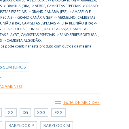
IA (BRA), CAMISETAS ESPECIAIS -> BRASÍLIA (BRA) -> AMARELA,
S -> BRASÍLIA (BRA) -> VERDE, CAMISETAS ESPECIAIS -> GRAND
ISETAS ESPECIAIS -> GRAND CANÁRIA (ESP) -> AMARELO E
SPECIAIS -> GRAND CANÁRIA (ESP) -> VERMELHO, CAMISETAS
EUNIÃO (FRA), CAMISETAS ESPECIAIS -> ILHA REUNIÃO (FRA) ->
PECIAIS -> ILHA REUNIÃO (FRA) -> LARANJA, CAMISETAS
ETAS PLAYBT, CAMISETAS ESPECIAIS -> SAND SERIES PORTUGAL,
IS -> CAMISETA ALGODÃO.
cê pode combinar este produto com outros da mesma
5
SEM JUROS
PAGAMENTO
GUIA DE MEDIDAS
GG
XG
XGG
EGG
BABYLOOK P
BABYLOOK M