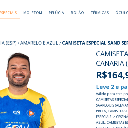
ESPECIAIS
MOLETOM
PELÚCIA
BOLÃO
TÉRMICAS
ÓCUL
A (ESP)
AMARELO E AZUL
CAMISETA ESPECIAL SAND SE
/
/
CAMISETA
CANARIA 
R$164,
Leve 2 e pa
Válido para este pr
CAMISETAS ESPECIAI
SAARLOUIS (ALEMAN
PRETA, CAMISETAS 
ESPECIAIS -> CESENÁ
AZUL, CAMISETAS ES